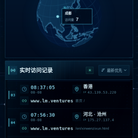
成都
7
访问量
河北 · 邢台
09:57:55
08-08
101.23.22.192
IP
01
www.lm.ventures
首页 /
美国 · California · Monro
08:55:18
08-08
216.73.217.104
IP
02
www.lm.ventures
/sitemap.xml
实时访问记录
香港
08:37:05
08-08
43.139.53.220
IP
03
www.lm.ventures
首页 /
河北 · 沧州
07:56:30
08-08
175.27.137.4
IP
04
www.lm.ventures
/en/xinwenzixun.html
河南 · 济源
07:03:22