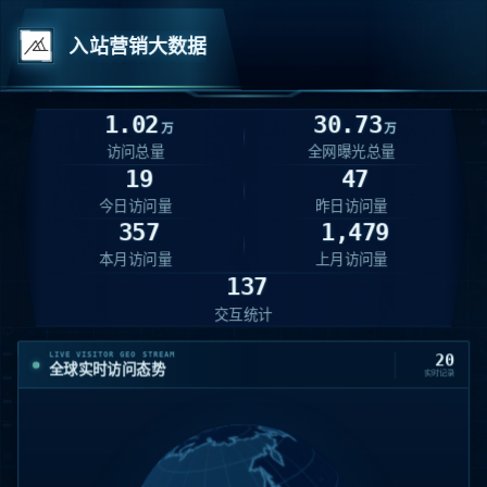
入站营销大数据
1.02
30.73
万
万
访问总量
全网曝光总量
19
47
今日访问量
昨日访问量
357
1,479
本月访问量
上月访问量
137
交互统计
LIVE VISITOR GEO STREAM
20
全球实时访问态势
实时记录